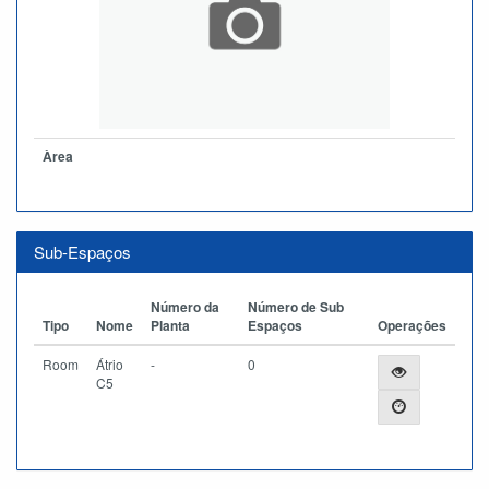
Àrea
Sub-Espaços
Número da
Número de Sub
Tipo
Nome
Planta
Espaços
Operações
Room
Átrio
-
0
C5