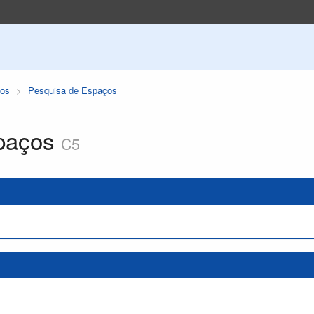
os
Pesquisa de Espaços
paços
C5