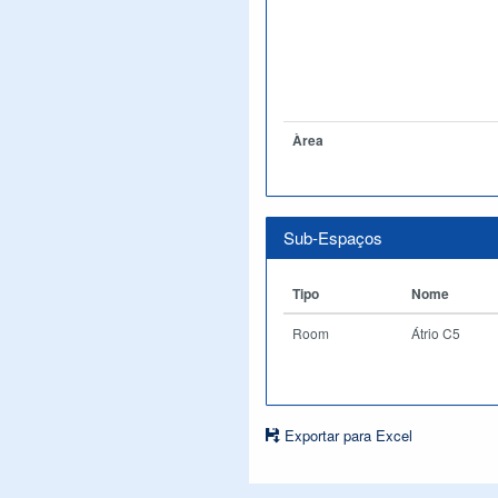
Àrea
Sub-Espaços
Tipo
Nome
Room
Átrio C5
Exportar para Excel