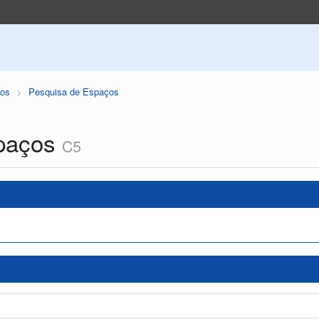
os
Pesquisa de Espaços
paços
C5