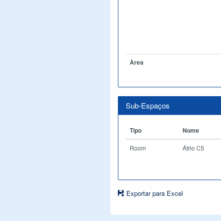
Àrea
Sub-Espaços
Tipo
Nome
Room
Átrio C5
Exportar para Excel