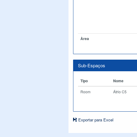
Àrea
Sub-Espaços
Tipo
Nome
Room
Átrio C5
Exportar para Excel