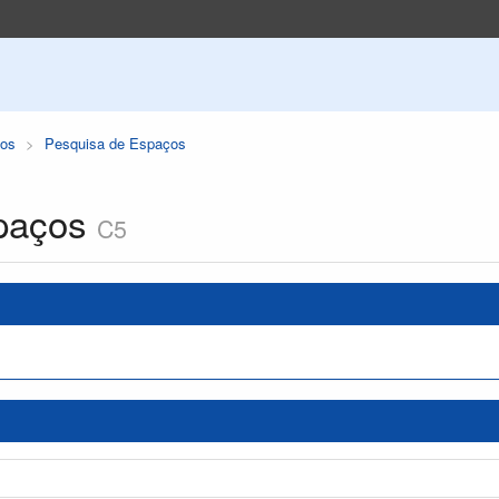
os
Pesquisa de Espaços
paços
C5