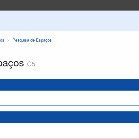
os
Pesquisa de Espaços
paços
C5