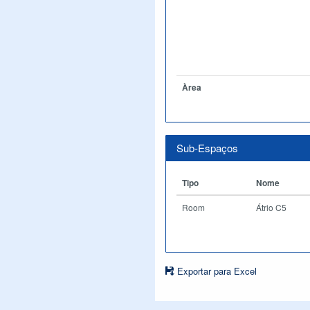
Àrea
Sub-Espaços
Tipo
Nome
Room
Átrio C5
Exportar para Excel