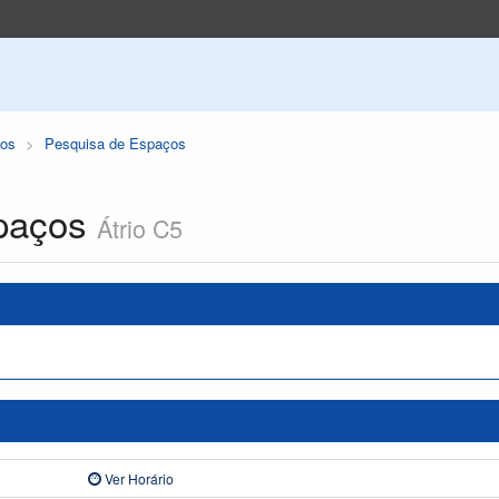
os
Pesquisa de Espaços
paços
Átrio C5
Ver Horário