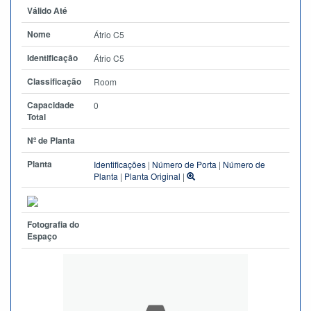
Válido Até
Nome
Átrio C5
Identificação
Átrio C5
Classificação
Room
Capacidade
0
Total
Nº de Planta
Planta
Identificações
|
Número de Porta
|
Número de
Planta
|
Planta Original
|
Fotografia do
Espaço