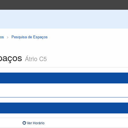
os
Pesquisa de Espaços
paços
Átrio C5
Ver Horário