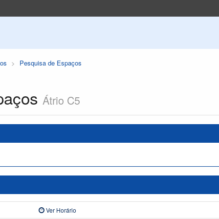
os
Pesquisa de Espaços
paços
Átrio C5
Ver Horário