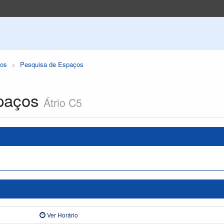
os
Pesquisa de Espaços
paços
Átrio C5
Ver Horário