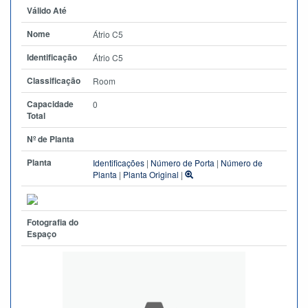
Válido Até
Nome
Átrio C5
Identificação
Átrio C5
Classificação
Room
Capacidade
0
Total
Nº de Planta
Planta
Identificações
|
Número de Porta
|
Número de
Planta
|
Planta Original
|
Fotografia do
Espaço