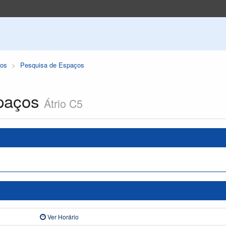
os
Pesquisa de Espaços
paços
Átrio C5
Ver Horário