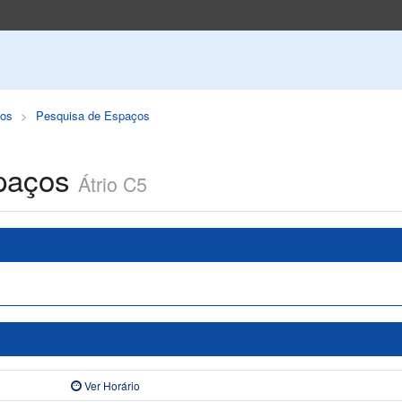
os
Pesquisa de Espaços
paços
Átrio C5
Ver Horário