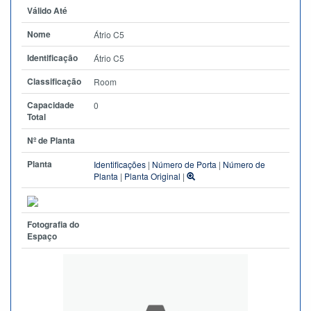
Válido Até
Nome
Átrio C5
Identificação
Átrio C5
Classificação
Room
Capacidade
0
Total
Nº de Planta
Planta
Identificações
|
Número de Porta
|
Número de
Planta
|
Planta Original
|
Fotografia do
Espaço