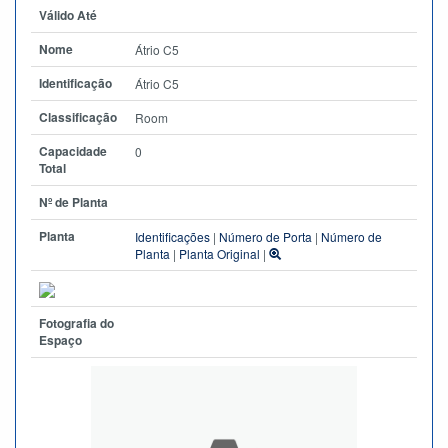
Válido Até
Nome
Átrio C5
Identificação
Átrio C5
Classificação
Room
Capacidade
0
Total
Nº de Planta
Planta
Identificações
|
Número de Porta
|
Número de
Planta
|
Planta Original
|
Fotografia do
Espaço