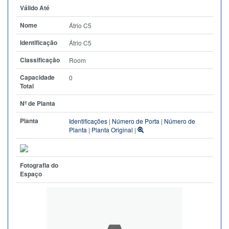
Válido Até
Nome
Átrio C5
Identificação
Átrio C5
Classificação
Room
Capacidade
0
Total
Nº de Planta
Planta
Identificações
|
Número de Porta
|
Número de
Planta
|
Planta Original
|
Fotografia do
Espaço