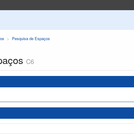
os
Pesquisa de Espaços
paços
C6