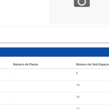
Número da Planta
Número de Sub Espaço
-
6
-
19
-
15
-
13