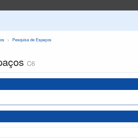
os
Pesquisa de Espaços
paços
C6