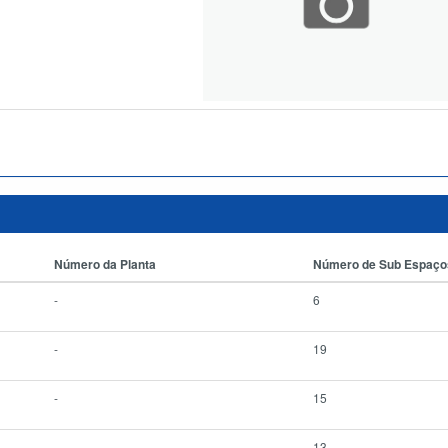
Número da Planta
Número de Sub Espaço
-
6
-
19
-
15
-
13