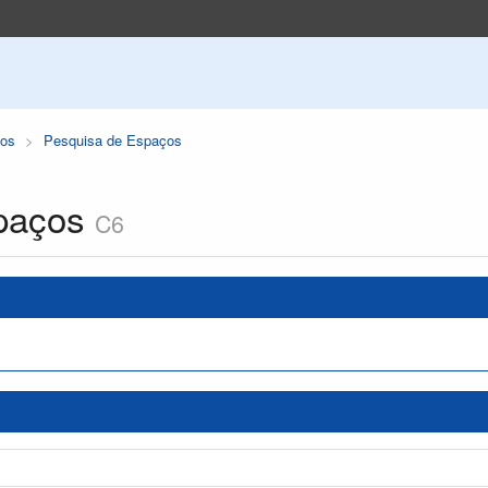
os
Pesquisa de Espaços
paços
C6