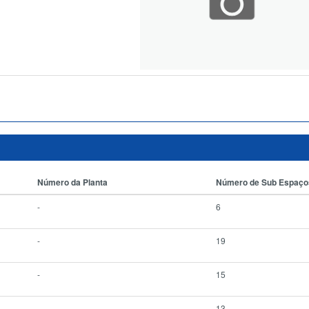
Número da Planta
Número de Sub Espaço
-
6
-
19
-
15
-
13