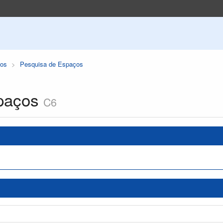
os
Pesquisa de Espaços
paços
C6