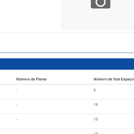
Número da Planta
Número de Sub Espaço
-
6
-
19
-
15
-
13