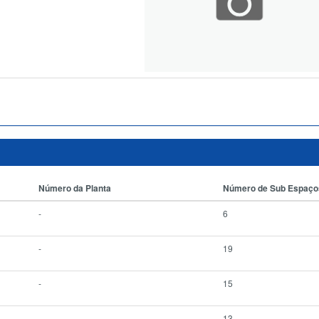
Número da Planta
Número de Sub Espaço
-
6
-
19
-
15
-
13