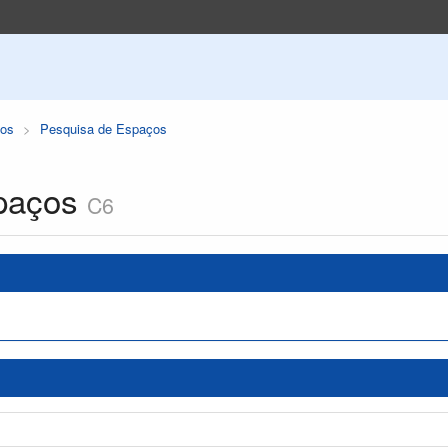
os
Pesquisa de Espaços
paços
C6