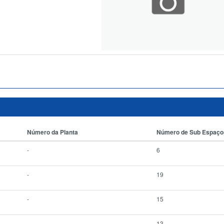
Número da Planta
Número de Sub Espaço
-
6
-
19
-
15
-
13