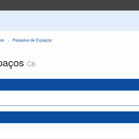
os
Pesquisa de Espaços
paços
C6