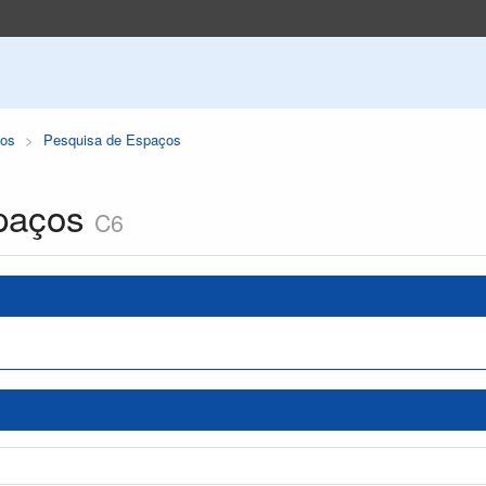
os
Pesquisa de Espaços
paços
C6