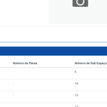
Número da Planta
Número de Sub Espaço
-
6
-
19
-
15
-
13