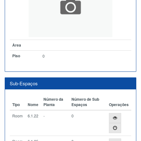
Àrea
Piso
0
Sub-Espaços
Número da
Número de Sub
Tipo
Nome
Planta
Espaços
Operações
Room
6.1.22
-
0