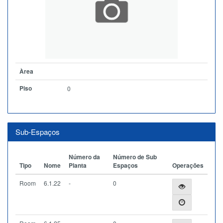
Àrea
Piso
0
Sub-Espaços
Número da
Número de Sub
Tipo
Nome
Planta
Espaços
Operações
Room
6.1.22
-
0