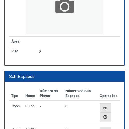
Àrea
Piso
0
Sub-Espaços
Número da
Número de Sub
Tipo
Nome
Planta
Espaços
Operações
Room
6.1.22
-
0