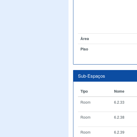
Àrea
Piso
Sub-Espaços
Tipo
Nome
Room
6.2.33
Room
6.2.38
Room
6.2.39