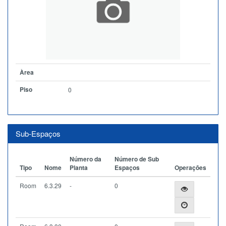
Àrea
Piso
0
Sub-Espaços
Número da
Número de Sub
Tipo
Nome
Planta
Espaços
Operações
Room
6.3.29
-
0