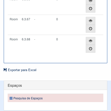
Room
6.3.67
-
0
Room
6.3.68
-
0
Exportar para Excel
Espaços
Pesquisa de Espaços