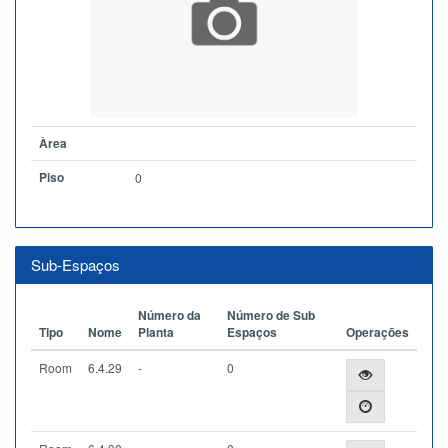
Àrea
Piso
0
Sub-Espaços
Número da
Número de Sub
Tipo
Nome
Planta
Espaços
Operações
Room
6.4.29
-
0