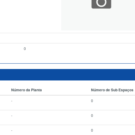
0
Número da Planta
Número de Sub Espaços
-
0
-
0
-
0