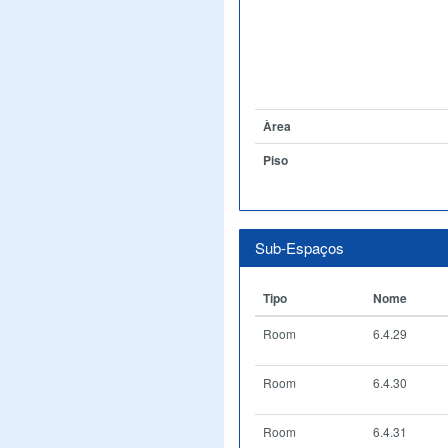
Àrea
Piso
Sub-Espaços
Tipo
Nome
Room
6.4.29
Room
6.4.30
Room
6.4.31