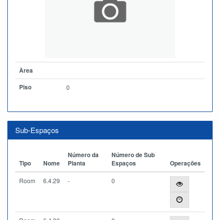
Àrea
Piso
0
Sub-Espaços
Número da
Número de Sub
Tipo
Nome
Planta
Espaços
Operações
Room
6.4.29
-
0