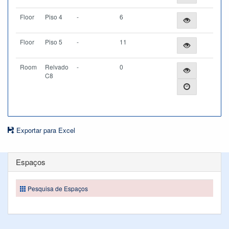
Floor
Piso 4
-
6
Floor
Piso 5
-
11
Room
Relvado
-
0
C8
Exportar para Excel
Espaços
Pesquisa de Espaços