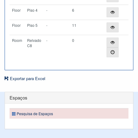
Floor
Piso 4
-
6
Floor
Piso 5
-
11
Room
Relvado
-
0
C8
Exportar para Excel
Espaços
Pesquisa de Espaços