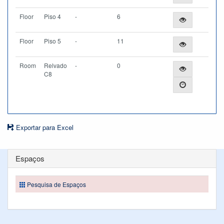
Floor
Piso 4
-
6
Floor
Piso 5
-
11
Room
Relvado
-
0
C8
Exportar para Excel
Espaços
Pesquisa de Espaços