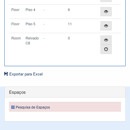
Floor
Piso 4
-
6
Floor
Piso 5
-
11
Room
Relvado
-
0
C8
Exportar para Excel
Espaços
Pesquisa de Espaços