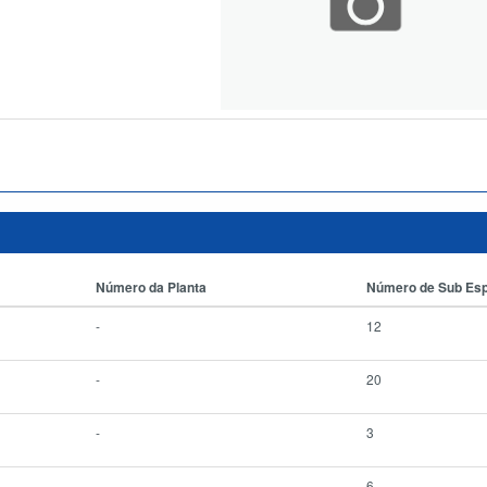
Número da Planta
Número de Sub Es
-
12
-
20
-
3
-
6