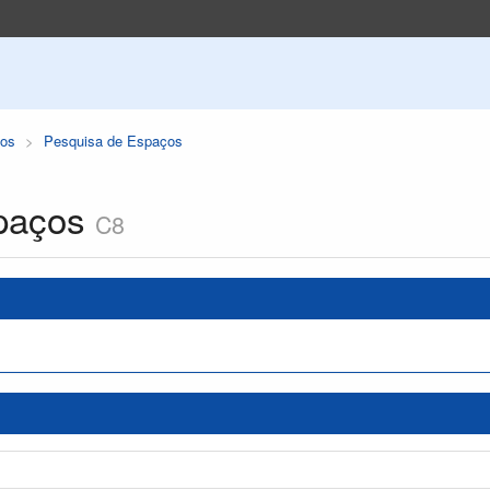
os
Pesquisa de Espaços
paços
C8