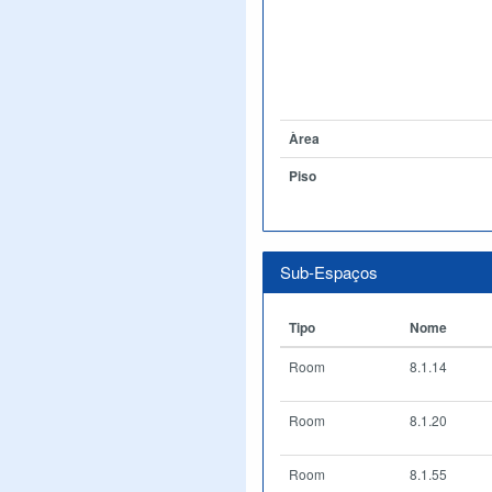
Àrea
Piso
Sub-Espaços
Tipo
Nome
Room
8.1.14
Room
8.1.20
Room
8.1.55