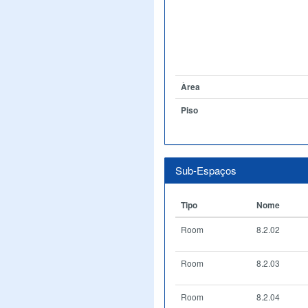
Àrea
Piso
Sub-Espaços
Tipo
Nome
Room
8.2.02
Room
8.2.03
Room
8.2.04