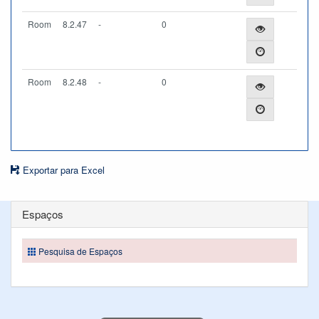
Room
8.2.47
-
0
Room
8.2.48
-
0
Exportar para Excel
Espaços
Pesquisa de Espaços