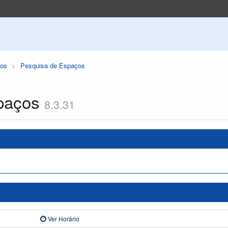
os
Pesquisa de Espaços
paços
8.3.31
Ver Horário