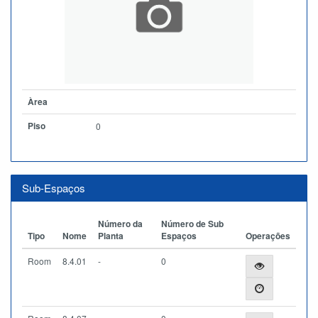
Àrea
Piso
0
Sub-Espaços
Número da
Número de Sub
Tipo
Nome
Planta
Espaços
Operações
Room
8.4.01
-
0