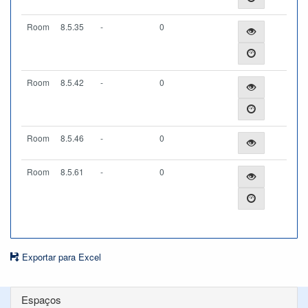
Room
8.5.35
-
0
Room
8.5.42
-
0
Room
8.5.46
-
0
Room
8.5.61
-
0
Exportar para Excel
Espaços