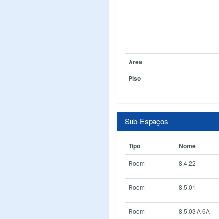
Àrea
Piso
Sub-Espaços
Tipo
Nome
Room
8.4.22
Room
8.5.01
Room
8.5.03 A 6A