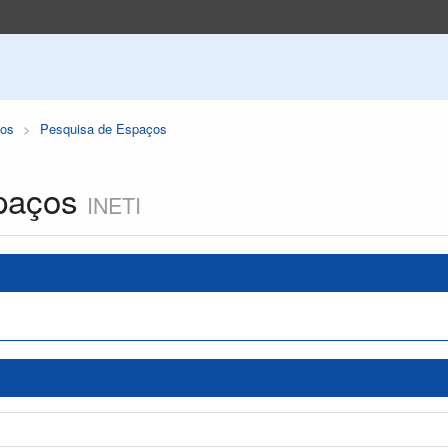
os
Pesquisa de Espaços
paços
INETI