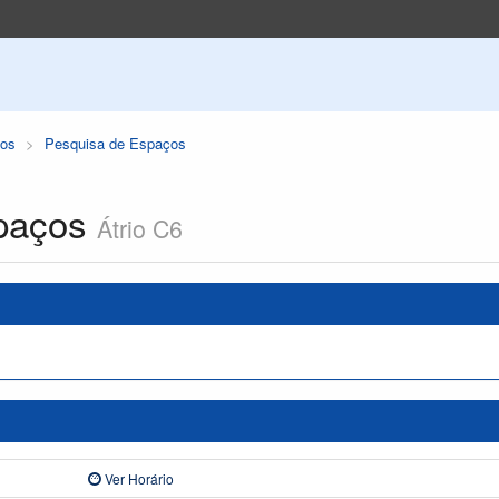
os
Pesquisa de Espaços
paços
Átrio C6
Ver Horário