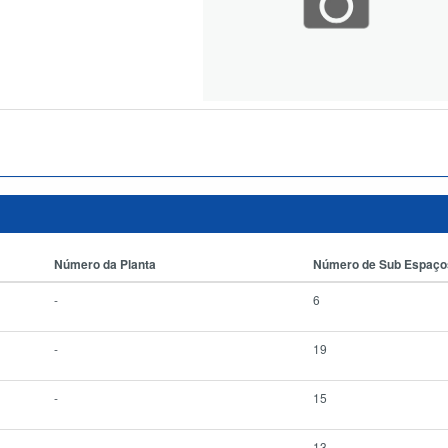
Número da Planta
Número de Sub Espaço
-
6
-
19
-
15
-
13