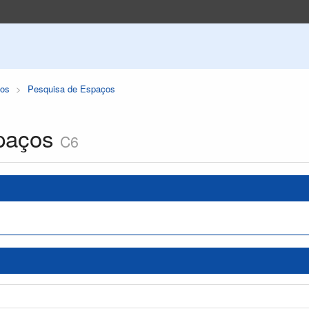
os
Pesquisa de Espaços
paços
C6