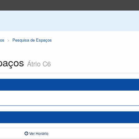
os
Pesquisa de Espaços
paços
Átrio C6
Ver Horário