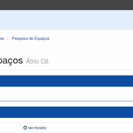
os
Pesquisa de Espaços
paços
Átrio C6
Ver Horário