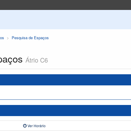
os
Pesquisa de Espaços
paços
Átrio C6
Ver Horário