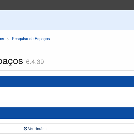
os
Pesquisa de Espaços
paços
6.4.39
Ver Horário